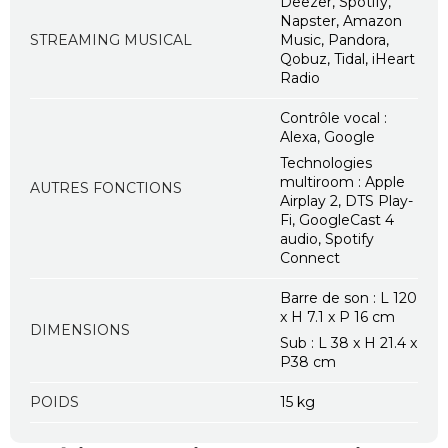
Deezer, Spotify,
Napster, Amazon
STREAMING MUSICAL
Music, Pandora,
Qobuz, Tidal, iHeart
Radio
Contrôle vocal :
Alexa, Google
Technologies
multiroom : Apple
AUTRES FONCTIONS
Airplay 2, DTS Play-
Fi, GoogleCast 4
audio, Spotify
Connect
Barre de son : L 120
x H 7.1 x P 16 cm
DIMENSIONS
Sub : L 38 x H 21.4 x
P38 cm
POIDS
15 kg